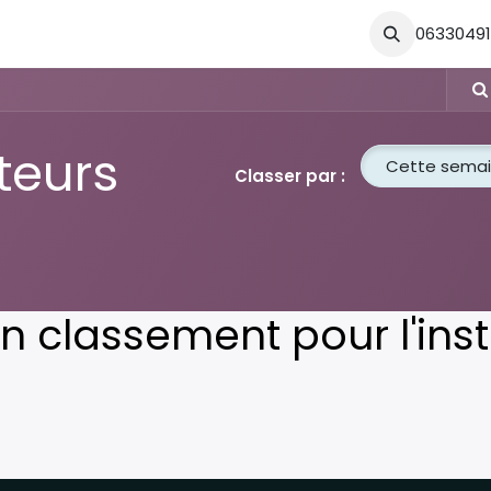
tactez-nous
Nos Offres
Forum
Blog
0633049
ateurs
Cette sema
Classer par :
 classement pour l'inst