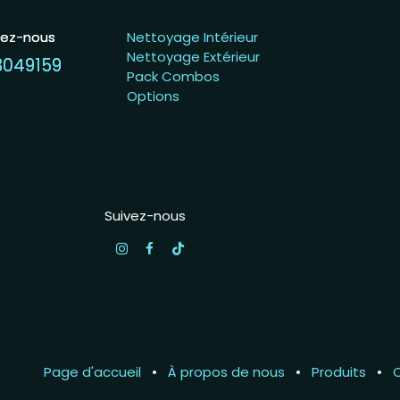
lez-nous
lez-nous
Nettoyage Intérieur
Nettoyage Extérieur
3049159
3049159
Pack Combos
Options
Suivez-nous
Page d'accueil
•
À propos de nous
•
Produits
•
C