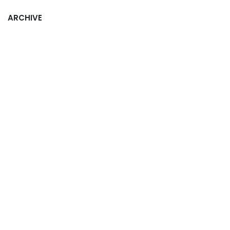
ARCHIVE
pour laisser un commentaire.
Se connecter