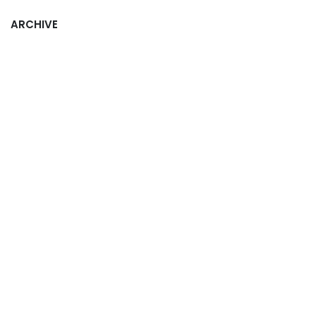
ARCHIVE
pour laisser un commentaire.
Se connecter